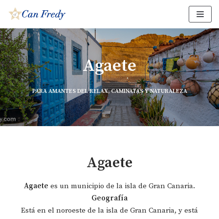
Saltar
al
contenido
Agaete
PARA AMANTES DEL RELAX, CAMINATAS Y NATURALEZA
Agaete
Agaete
es un municipio de la isla de Gran Canaria.
Geografía
Está en el noroeste de la isla de Gran Canaria, y está